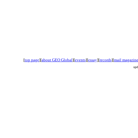
[
top page
][
about GEO Global
][
events
][
essay
][
records
][
mail magazin
upd